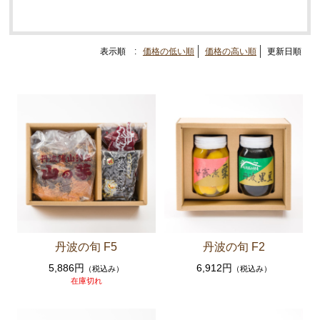
米・餅
スイーツ・お菓子
表示順 :
価格の低い順
価格の高い順
更新日順
お歳暮ギフト
丹波栗・黒枝豆
佃煮・惣菜・調味料
丹波の旬 F5
丹波の旬 F2
5,886円
6,912円
（税込み）
（税込み）
在庫切れ