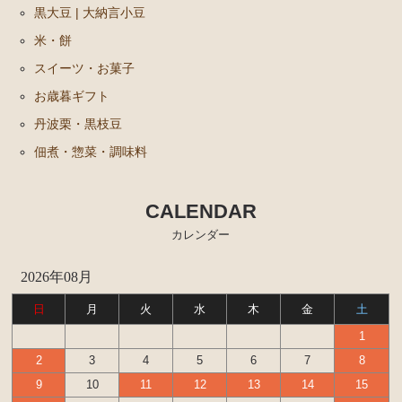
黒大豆 | 大納言小豆
米・餅
スイーツ・お菓子
お歳暮ギフト
丹波栗・黒枝豆
佃煮・惣菜・調味料
CALENDAR
カレンダー
2026年08月
日
月
火
水
木
金
土
1
2
3
4
5
6
7
8
9
10
11
12
13
14
15