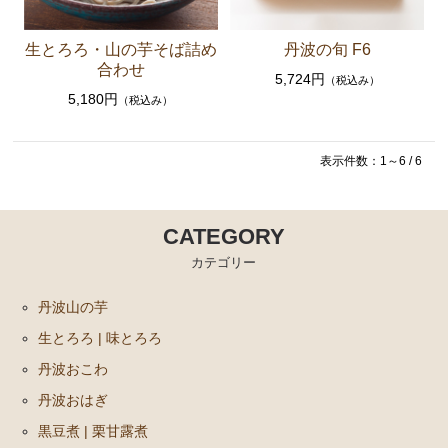
生とろろ・山の芋そば詰め
丹波の旬 F6
合わせ
5,724円
（税込み）
5,180円
（税込み）
表示件数：1～6 / 6
CATEGORY
カテゴリー
丹波山の芋
生とろろ | 味とろろ
丹波おこわ
丹波おはぎ
黒豆煮 | 栗甘露煮