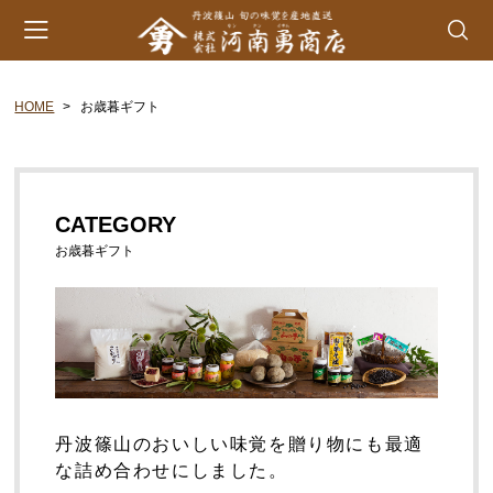
HOME
お歳暮ギフト
会員登録
マイページ
カート
カテゴリー
CATEGORY
丹波山の芋
お歳暮ギフト
生とろろ | 味とろろ
丹波おこわ
丹波おはぎ
黒豆煮 | 栗甘露煮
丹波篠山のおいしい味覚を贈り物にも最適
黒大豆 | 大納言小豆
な詰め合わせにしました。