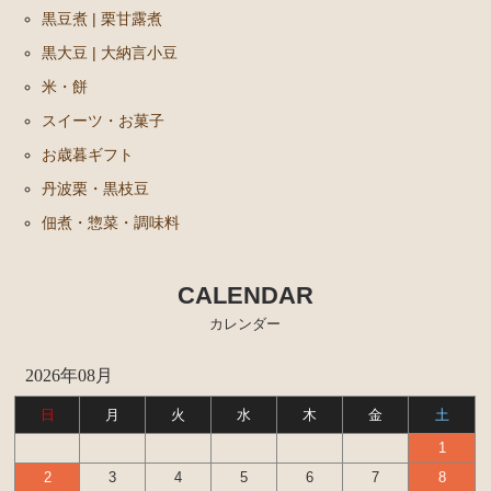
黒豆煮 | 栗甘露煮
黒大豆 | 大納言小豆
米・餅
スイーツ・お菓子
お歳暮ギフト
丹波栗・黒枝豆
佃煮・惣菜・調味料
CALENDAR
カレンダー
2026年08月
日
月
火
水
木
金
土
1
2
3
4
5
6
7
8