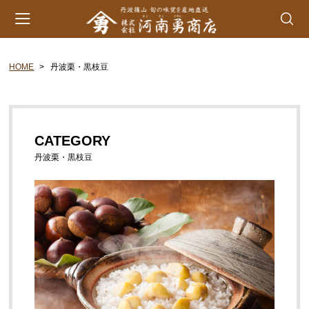
HOME
丹波栗・黒枝豆
会員登録
マイページ
カート
カテゴリー
CATEGORY
丹波山の芋
丹波栗・黒枝豆
生とろろ | 味とろろ
丹波おこわ
丹波おはぎ
黒豆煮 | 栗甘露煮
黒大豆 | 大納言小豆