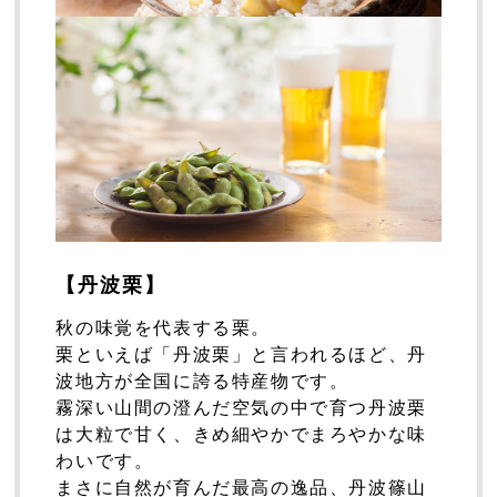
米・餅
スイーツ・お菓子
お歳暮ギフト
丹波栗・黒枝豆
佃煮・惣菜・調味料
【丹波栗】
秋の味覚を代表する栗。
栗といえば「丹波栗」と言われるほど、丹
波地方が全国に誇る特産物です。
霧深い山間の澄んだ空気の中で育つ丹波栗
は大粒で甘く、きめ細やかでまろやかな味
わいです。
まさに自然が育んだ最高の逸品、丹波篠山