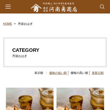
HOME
丹波おはぎ
会員登録
マイページ
カート
カテゴリー
CATEGORY
丹波山の芋
丹波おはぎ
生とろろ | 味とろろ
丹波おこわ
表示順 :
価格の低い順
価格の高い順
更新日順
丹波おはぎ
黒豆煮 | 栗甘露煮
黒大豆 | 大納言小豆