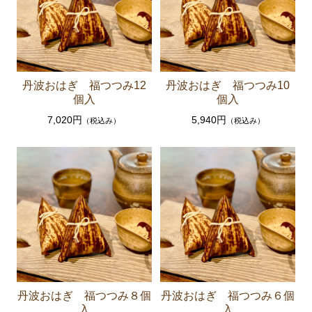
米・餅
スイーツ・お菓子
お歳暮ギフト
丹波おはぎ 福つつみ12
丹波おはぎ 福つつみ10
個入
個入
丹波栗・黒枝豆
7,020円
5,940円
（税込み）
（税込み）
佃煮・惣菜・調味料
丹波おはぎ 福つつみ８個
丹波おはぎ 福つつみ６個
入
入