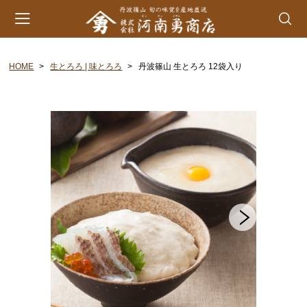
HOME
生とろろ | 味とろろ
丹波篠山 生とろろ 12袋入り
会員登録
マイページ
カート
カテゴリー
丹波山の芋
生とろろ | 味とろろ
丹波おこわ
丹波おはぎ
黒豆煮 | 栗甘露煮
黒大豆 | 大納言小豆