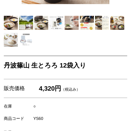
米・餅
スイーツ・お菓子
お歳暮ギフト
丹波栗・黒枝豆
佃煮・惣菜・調味料
丹波篠山 生とろろ 12袋入り
4,320円
販売価格
（税込み）
在庫
○
商品コード
YS60