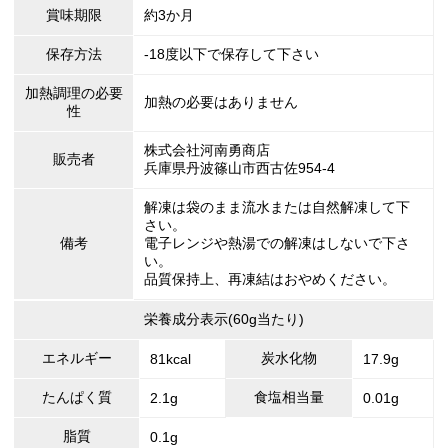
賞味期限
約3か月
保存方法
-18度以下で保存して下さい
加熱調理の必要
加熱の必要はありません
性
株式会社河南勇商店
販売者
兵庫県丹波篠山市西古佐954-4
解凍は袋のまま流水または自然解凍して下
さい。
備考
電子レンジや熱湯での解凍はしないで下さ
い。
品質保持上、再凍結はおやめください。
栄養成分表示(60g当たり)
エネルギー
炭水化物
81kcal
17.9g
たんぱく質
食塩相当量
2.1g
0.01g
脂質
0.1g