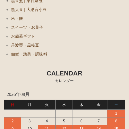
黒豆煮 | 栗甘露煮
黒大豆 | 大納言小豆
米・餅
スイーツ・お菓子
お歳暮ギフト
丹波栗・黒枝豆
佃煮・惣菜・調味料
CALENDAR
カレンダー
2026年08月
日
月
火
水
木
金
土
1
2
3
4
5
6
7
8
9
10
11
12
13
14
15