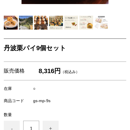
米・餅
スイーツ・お菓子
お歳暮ギフト
丹波栗・黒枝豆
丹波栗パイ9個セット
佃煮・惣菜・調味料
8,316円
販売価格
（税込み）
在庫
○
商品コード
gs-mp-9s
数量
-
+