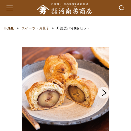
HOME
スイーツ・お菓子
丹波栗パイ9個セット
会員登録
マイページ
カート
カテゴリー
丹波山の芋
生とろろ | 味とろろ
丹波おこわ
丹波おはぎ
黒豆煮 | 栗甘露煮
黒大豆 | 大納言小豆