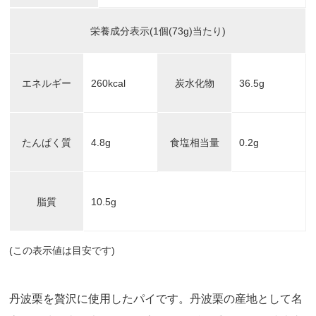
栄養成分表示(1個(73g)当たり)
エネルギー
260kcal
炭水化物
36.5g
たんぱく質
4.8g
食塩相当量
0.2g
脂質
10.5g
(この表示値は目安です)
丹波栗を贅沢に使用したパイです。丹波栗の産地として名